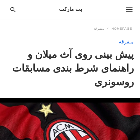
بت مارکت
HOMEPAGE
متفرقه
متفرقه
pe
پیش بینی روی آث میلان و
ur
ch
ry
راهنمای شرط بندی مسابقات
nd
it
روسونری
r: