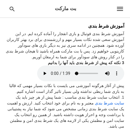
بت مارکت
آموزش شرط بندی
آموزش شرط بندی فوتبال و بازی انفجار را آماده کرده ایم. در این
آموزش سعی شده نکات بسیار مهم و ارزشمندی برای برد بهتر کاربران
آورده شود. همچنین در ادامه سری نیز به دیگر بازی های سودآور
pe
ur
کازینویی خواهیم زد. پس با بت مارکت همراه باشید تا هیجان شرط بندی
ch
را در کنار روش های سودآور برای شما به ارمغان آوریم.
ry
3 نکته که پیش از شرط بندی باید آنها را بدانیم
nd
it
r:
پیش از آغاز هرگونه آموزشی می بایست با نکات بسیار مهمی که قالبا
به بازی شما ربطی نداشته ولی بسیار تاثیر گذار است اشاره کنیم.
انتخاب سایت شرط بندی مناسب : شما پیش از هر چیز باید یک
سایت شرط بندی
معتبر و به نام برای خود انتخاب کنید. ارزش و اهمیت
یک سایت شرط بندی زمانی مشخص می شود که شما نیاز به پشتیبانی
یا برداشت وجه و احراز هویت داشته باشید. از همین رو انتخاب یک
سایت امن و مطمئن یکی از لازمه های یک شرط بندی امن و مطمئن
می باشد.