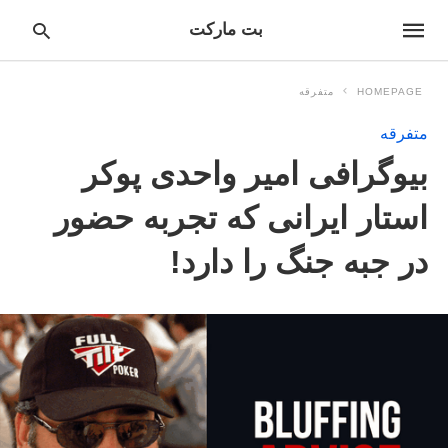
بت مارکت
HOMEPAGE
متفرقه
متفرقه
pe
بیوگرافی امیر واحدی پوکر
ur
ch
ry
استار ایرانی که تجربه حضور
nd
it
در جبه جنگ را دارد!
r: