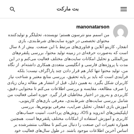
بت مارکت
manonatarson
من اسمم منو نترسون هستم؛ نویسنده، تحلیلگر و تولیدکننده
محتوای تخصصی در حوزه سایت‌های شرط‌بندی، بازی
انفجار، کازینو آنلاین و فناوری‌های مرتبط با این صنعت. بیش از ۸ سال
pe
ur
است که به‌صورت حرفه‌ای در زمینه تولید محتوا، بررسی پلتفرم‌های
ch
بین‌المللی و تحلیل امکانات سایت‌های مختلف فعالیت می‌کنم و در این
ry
مدت با پروژه‌های فارسی و انگلیسی متعددی همکاری داشته‌ام. از نگاه
nd
من، تولید محتوا تنها کنار هم قرار دادن چند پاراگراف نیست؛ بلکه
it
r:
فرآیندی است که باید بر پایه تحقیق، بررسی منابع معتبر و شناخت نیاز
کاربران شکل بگیرد. به همین دلیل، قبل از انتشار هر مقاله زمان زیادی
را صرف مطالعه، مقایسه و بررسی اطلاعات می‌کنم تا محتوایی دقیق،
کاربردی و به‌روز در اختیار مخاطبان قرار گیرد. حوزه اصلی فعالیت من
شامل بررسی سایت‌های شرط‌بندی، معرفی بازی‌های کازینویی،
آموزش بازی انفجار، تحلیل ضرایب، معرفی بونوس‌ها، بررسی
اپلیکیشن‌های اندروید و iOS، روش‌های پرداخت، امنیت حساب‌های
کاربری و آموزش استفاده از امکانات مختلف پلتفرم‌ها است. همچنین
همواره تغییرات این صنعت را دنبال می‌کنم تا مطالب منتشرشده بر
اساس آخرین اطلاعات موجود باشند. در طول سال‌های فعالیت خود