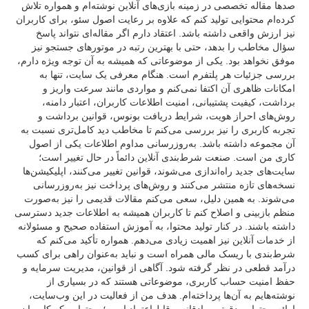
صدها مقاله تخصصی در زمینه بازی‌های آنلاین نوشته‌ام و همواره تلاش
کرده‌ام محتوایی تولید کنم که علاوه بر رعایت اصول سئو، برای کاربران
نیز ارزش واقعی داشته باشد. اعتقاد دارم اگر مقاله‌ای نتواند پاسخ
سؤال مخاطب را بدهد، حتی با بهترین رتبه در موتورهای جستجو نیز
موفق نخواهد بود. یکی از موضوعاتی که همیشه به آن توجه ویژه دارم،
بررسی جزئیات هر پلتفرم است. هنگام معرفی یک سایت، تنها به
امکانات ظاهری آن اکتفا نمی‌کنم و مواردی مانند سرعت واریز و
برداشت، کیفیت پشتیبانی، امنیت اطلاعات کاربران، اعتبار دامنه،
روش‌های احراز هویت، شرایط دریافت بونوس، قوانین برداشت و
تجربه کاربری را نیز بررسی می‌کنم تا مخاطب دید کامل‌تری نسبت به
آن مجموعه داشته باشد. به‌روزرسانی مداوم اطلاعات یکی از اصول
کاری من است. صنعت شرط‌بندی آنلاین دائماً در حال تغییر است؛
سایت‌های جدید راه‌اندازی می‌شوند، قوانین تغییر می‌کنند، اپلیکیشن‌ها
نسخه‌های تازه منتشر می‌کنند و روش‌های پرداخت نیز به‌روزرسانی
می‌شوند. به همین دلیل، سعی می‌کنم مقالات قدیمی را نیز به‌صورت
منظم بازبینی و اصلاح کنم تا کاربران همیشه به اطلاعات جدید دسترسی
داشته باشند. در کنار تولید محتوا، به آموزش استفاده صحیح و مسئولانه
از خدمات آنلاین نیز اهمیت زیادی می‌دهم. همواره تأکید می‌کنم که
شرط‌بندی با ریسک مالی همراه است و نباید به‌عنوان راهی برای کسب
درآمد قطعی در نظر گرفته شود. آگاهی از قوانین، مدیریت سرمایه و
حفظ امنیت حساب کاربری، موضوعاتی هستند که در بسیاری از
نوشته‌هایم به آن‌ها پرداخته‌ام. هدف من از فعالیت در این وب‌سایت،