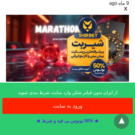
9 ماه ago
X
سایت معتبر شرط بندی
از ایران بدون فیلتر شکن وارد سایت شرط بندی شوید
سایت Marathonbet (ماراتن بت) آموزش ثبت
ورود به سایت
x
نام و بررسی شرایط برداشت سود
سایت شرط بندی خارجی marathonbet یا همان ماراتن بت یکی از پلتفرم
🔥 50% بونوس بی قید و شرط 🔥
های مورد اعتماد…
9 ماه ago