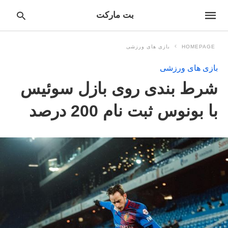
بت مارکت
HOMEPAGE
بازی های ورزشی
بازی های ورزشی
pe
شرط بندی روی بازل سوئیس
ur
ch
ry
با بونوس ثبت نام 200 درصد
nd
it
r: