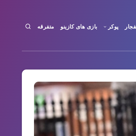
فجار
پوکر
بازی های کازینو
متفرقه