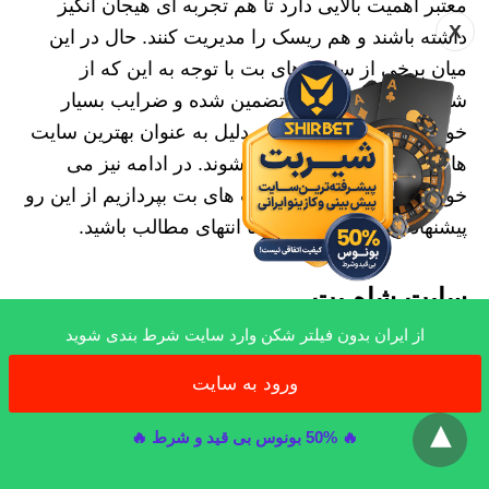
معتبر اهمیت بالایی دارد تا هم تجربه‌ ای هیجان‌ انگیز
X
داشته باشند و هم ریسک را مدیریت کنند. حال در این
میان برخی از سایت‌ های بت با توجه به این که از
شرایط ایده آل، امنیت تضمین شده و ضرایب بسیار
خوبی برخوردارند، به همین دلیل به عنوان بهترین سایت‌
های تیم برایتون شناخته می‌ شوند. در ادامه نیز می‌
خواهیم به بررسی این سایت‌ های بت بپردازیم از این رو
پیشنهاد می کنیم همراه ما تا انتهای مطالب باشید.
سایت شاه بت
از ایران بدون فیلتر شکن وارد سایت شرط بندی شوید
سایت شاه بت به عنوان یکی از سایت های معتبر پیش
بینی برایتون شناخته می‌ شود و از محیط کاربری ساده‌
ورود به سایت
x
ای برخوردار است تا کاربران تازه وارد هم بتوانند به
راحتی در این سایت به شرط بندی بپردازند. شاه بت
🔥 50% بونوس بی قید و شرط 🔥
امکانات زیادی برای مدیریت ریسک در شرط بندی