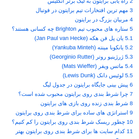
2
راه یابی برایتون به لیگ برتر انگلیس
3
مهم ترین افتخارات تیم برایتون در فوتبال
4
مربیان بزرگ در برایتون
5
ستاره های محبوب تیم Brighton چه کسانی هستند؟
5.1
یان پل فن هکه (Jan Paul van Hecke)
5.2
یانکوبا مینته (Yankuba Minteh)
5.3
ژرژینیو روتر (Georginio Rutter)
5.4
ماتس ویفر (Mats Wieffer)
5.5
لوئیس دانک (Lewis Dunk)
6
پیش بینی جایگاه برایتون در جدول لیگ
7
چرا شرط بندی روی برایتون محبوب شده است؟
8
شرط بندی زنده روی بازی های برایتون
9
استراتژی های ساده برای شرط بندی روی برایتون
10
چطور ریسک شرط بندی روی برایتون را کم کنیم؟
11
کدام سایت ها برای شرط بندی روی برایتون بهتر