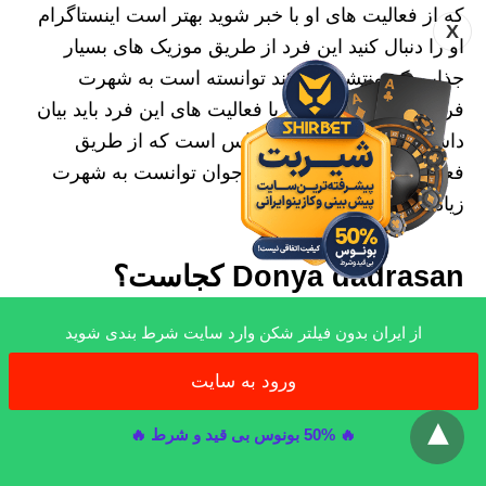
که از فعالیت های او با خبر شوید بهتر است اینستاگرام
X
او را دنبال کنید این فرد از طریق موزیک های بسیار
جذابی که منتشر می کند توانسته است به شهرت
فراوان برسد در رابطه با فعالیت های این فرد باید بیان
داشت که جزو افراد سرشناس است که از طریق
فعالیت‌ هایی در شبکه رادیو جوان توانست به شهرت
زیادی دست پیدا کند.
Donya dadrasan کجاست؟
این فرد سرشناس چند سالی می شود که از ایران خارج
از ایران بدون فیلتر شکن وارد سایت شرط بندی شوید
شده است و در حال حاضر در خارج از کشور به فعالیت
ورود به سایت
های خودش ادامه می دهد این خواننده سرشناس در
x
ملبورن استرالیا زندگی می کند و فعالیت های او در این
🔥 50% بونوس بی قید و شرط 🔥
کشور می باشد. اگر می خواهید در رابطه با فعالیت‌ های
او اطلاعات بسیاری به دست آورید بهتر است به شما