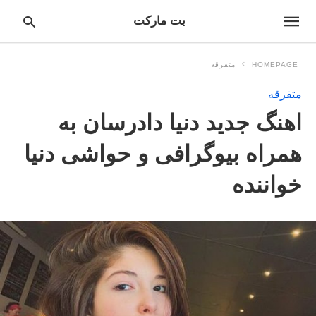
بت مارکت
HOMEPAGE
متفرقه
متفرقه
pe
اهنگ جدید دنیا دادرسان به
ur
ch
ry
همراه بیوگرافی و حواشی دنیا
nd
it
خواننده
r: