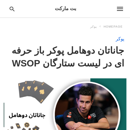
بت مارکت
HOMEPAGE
پوکر
پوکر
pe
جاناتان دوهامل پوکر باز حرفه
ur
ch
ry
ای در لیست ستارگان WSOP
nd
it
r: