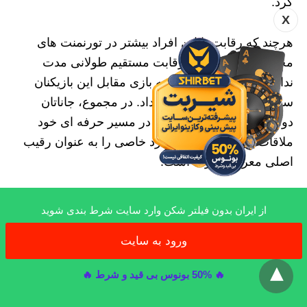
کرد.
X
هرچند که رقابت با این افراد بیشتر در تورنمنت‌ های
مختلف رخ داد و جنبه رقابت مستقیم طولانی‌ مدت
نداشت اما بدون شک تجربه بازی مقابل این بازیکنان
سطح بازی دوهامل را ارتقا داد. در مجموع، جاناتان
دوهامل رقیبان سرسختی را در مسیر حرفه‌ ای خود
ملاقات کرده اما هیچ‌ گاه فرد خاصی را به‌ عنوان رقیب
اصلی معرفی نکرده است.
به نظر می‌ رسد او به جای تمرکز بر یک فرد خاص بر
از ایران بدون فیلتر شکن وارد سایت شرط بندی شوید
بهبود مهارت‌ های شخصی خود و پیشرفت در رقابت‌ های
ورود به سایت
جهانی تمرکز دارد. این ویژگی او را به یک بازیکن
x
قدرتمند و قابل‌ احترام در دنیای پوکر تبدیل کرده است.
🔥 50% بونوس بی قید و شرط 🔥