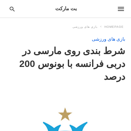
بت مارکت
HOMEPAGE
بازی های ورزشی
بازی های ورزشی
pe
شرط بندی روی مارسی در
ur
ch
ry
دربی فرانسه با بونوس 200
nd
it
درصد
r: