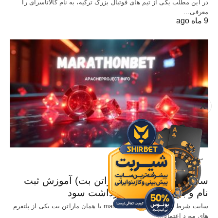
در این مطلب یکی از تیم های فوتبال بزرگ ترکیه، به نام گالاتاسرای را
معرفی…
9 ماه ago
X
سایت معتبر شرط بندی
سایت Marathonbet (ماراتن بت) آموزش ثبت
نام و بررسی شرایط برداشت سود
سایت شرط بندی خارجی marathonbet یا همان ماراتن بت یکی از پلتفرم
های مورد اعتماد…