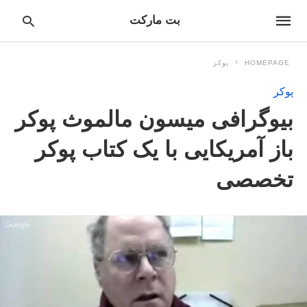
بت مارکت
HOMEPAGE
پوکر
پوکر
pe
بیوگرافی میسون مالموث پوکر
ur
ch
ry
باز آمریکایی با یک کتاب پوکر
nd
it
تخصصی
r: