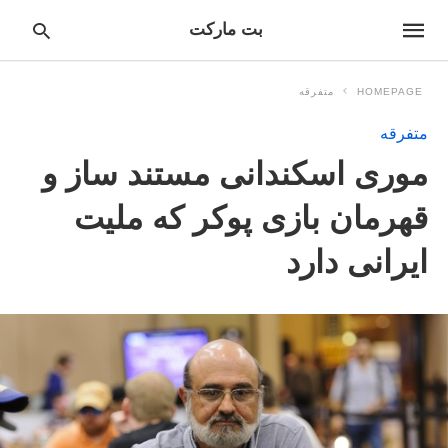
بت مارکت
HOMEPAGE
متفرقه
متفرقه
pe
موری اسکندانی مستند ساز و
ur
ch
ry
قهرمان بازی پوکر که ملیت
nd
it
ایرانی دارد
r: