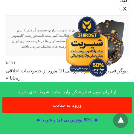
کند.
X
nagard
با توجه به اینکه نیازی به شهرت ندارم، تصمیم گرفتم با اسم
نگرد در فضای مجازی فعالیت کنم. بنده دانشجو رشته کامپیوتر
در هلند هستم و یکی از با سابقه ترین ها در عرصه مجازی ایران
هستم. مدیر بیش از 37 سایت موفق در زمینه های مختلف نیز می باشم.
NEXT
بیوگرافی ریحانا به همراه بررسی 10 مورد از خصوصیات اخلاقی
ریحانا »
از ایران بدون فیلتر شکن وارد سایت شرط بندی شوید
PREVIOUS
« 5 نفر از سلبریتی های شیطان پرست هالیوود که با اعتقادات
ورود به سایت
x
خود حاشیه ساز شدند
🔥 50% بونوس بی قید و شرط 🔥