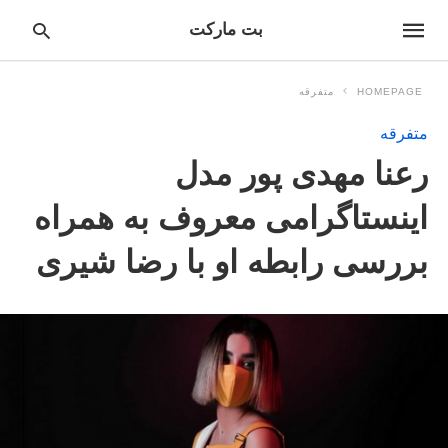
بت مارکت
HOMEPAGE
متفرقه
متفرقه
pe
رعنا مهدی پور مدل
ur
ch
ry
اینستاگرامی معروف به همراه
nd
it
بررسی رابطه او با رضا شیری
r: