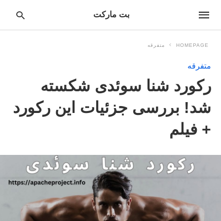
بت مارکت
HOMEPAGE
متفرقه
متفرقه
pe
رکورد شنا سوئدی شکسته
ur
ch
ry
شد! بررسی جزئیات این رکورد
nd
it
+ فیلم
r: