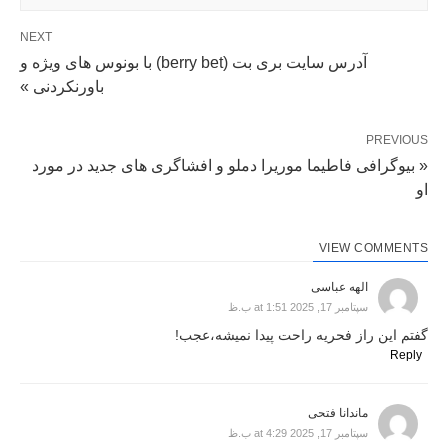
NEXT
آدرس سایت بری بت (berry bet) با بونوس های ویژه و
باورنکردنی »
PREVIOUS
« بیوگرافی فاطیما موریرا دملو و افشاگری های جدید در مورد
او
VIEW COMMENTS
الهه عباسی
سپتامبر 17, 2025 at 1:51 ب.ظ
گفتم این راز فحریه راحت پیدا نمیشه،عجب!
Reply
ماندانا فتحی
سپتامبر 17, 2025 at 4:29 ب.ظ