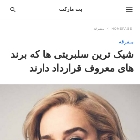
بت مارکت
HOMEPAGE
متفرقه
متفرقه
pe
شیک ترین سلبریتی ها که برند
ur
ch
ry
های معروف قرارداد دارند
nd
it
r: