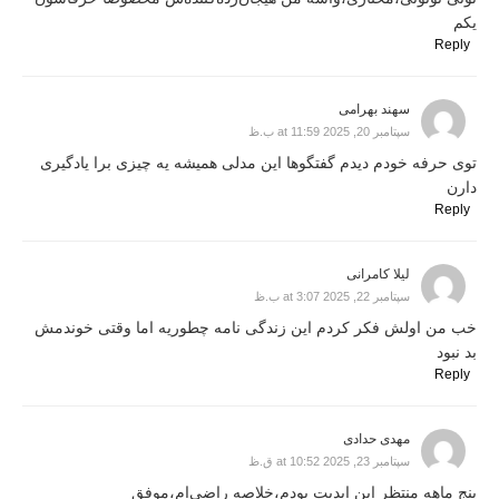
یکم
Reply
سهند بهرامی
سپتامبر 20, 2025 at 11:59 ب.ظ
توی حرفه خودم دیدم گفتگوها این مدلی همیشه یه چیزی برا یادگیری
دارن
Reply
لیلا کامرانی
سپتامبر 22, 2025 at 3:07 ب.ظ
خب من اولش فکر کردم این زندگی نامه چطوریه اما وقتی خوندمش
بد نبود
Reply
مهدی حدادی
سپتامبر 23, 2025 at 10:52 ق.ظ
پنج ماهه منتظر این اپدیت بودم،خلاصه راضی‌ام،موفق