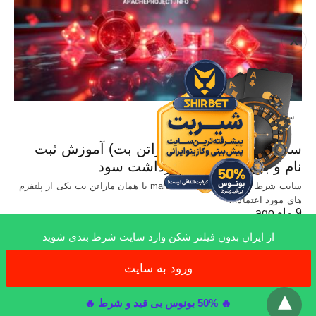
X
سایت معتبر شرط بندی
سایت Marathonbet (ماراتن بت) آموزش ثبت
نام و بررسی شرایط برداشت سود
سایت شرط بندی خارجی marathonbet یا همان ماراتن بت یکی از پلتفرم
های مورد اعتماد…
9 ماه ago
از ایران بدون فیلتر شکن وارد سایت شرط بندی شوید
ورود به سایت
x
All Rights Reserved
🔥 50% بونوس بی قید و شرط 🔥