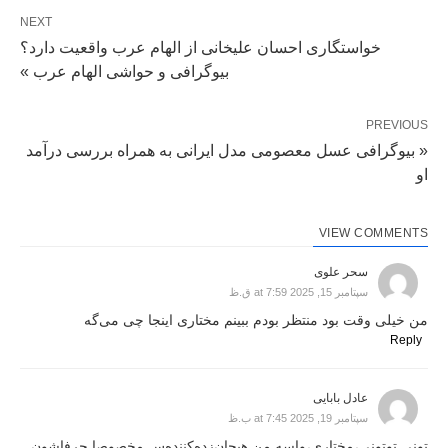
NEXT
خواستگاری احسان علیخانی از الهام عرب واقعیت دارد؟
بیوگرافی و حواشی الهام عرب »
PREVIOUS
« بیوگرافی عسل معصومی مدل ایرانی به همراه بررسی درآمد
او
VIEW COMMENTS
سحر علوی
سپتامبر 15, 2025 at 7:59 ق.ظ
من خیلی وقت بود منتظر بودم ببینم مختاری اینجا چی می‌گه
Reply
عادل بابایی
سپتامبر 19, 2025 at 7:45 ب.ظ
تونی توتونی،مختاری،واسه من هیجان‌زده‌کننده‌س مخصوصا حرفاشون