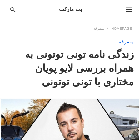
بت مارکت
HOMEPAGE
متفرقه
متفرقه
pe
زندگی نامه تونی توتونی به
ur
ch
ry
همراه بررسی لایو پویان
nd
it
مختاری با تونی توتونی
r: