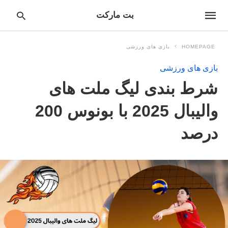
بت مارکت
HOMEPAGE
بازی های ورزشی
بازی های ورزشی
pe
شرط بندی لیگ ملت های
ur
ch
ry
والیبال 2025 با بونوس 200
nd
it
درصد
r: