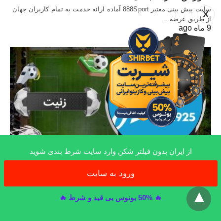
سایت پیش بینی معتبر 888Sport آماده ارائه خدمت به تمام کاربران جهان
X
از طریق عرضه…
9 ماه ago
از ایران بدون فیلتر شکن وارد سایت شرط بندی شوید
بازی های ورزشی
ورود به سایت
x
راهنمای شرط بندی روی زنیت همراه با بونوس
🔥 50% بونوس بی قید و شرط 🔥
200 درصد و پخش زنده بازی زنیت
زنیت یکی از تیم های فوتبال روسیه است که شرط بندی روی آن با