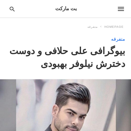
بت مارکت
HOMEPAGE
متفرقه
متفرقه
pe
بیوگرافی علی حلافی و دوست
ur
ch
ry
دخترش نیلوفر بهبودی
nd
it
r: