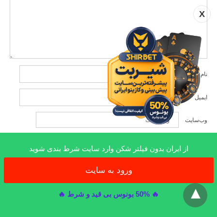
X
نام
*
ایمیل
*
وب‌سایت
از ایران بدون فیلتر شکن وارد سایت شرط بندی شوید
ورود به سایت
x
PUBLISHED BY
🔥 50% بونوس بی قید و شرط 🔥
nagard