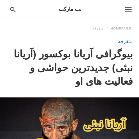
بت مارکت
HOMEPAGE
متفرقه
متفرقه
pe
بیوگرافی آریانا بوکسور (آریانا
ur
ch
ry
نبئی) جدیدترین حواشی و
nd
it
فعالیت های او
r: