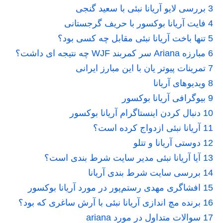
3
بررسی لایو آریانا نبئی با سعید گنجی
4
فایت آریانا بوکسور با حریف گرجستانی
5
تنها باخت آریانا نبئی مقابل چه کسی بود؟
6
مبارزه Ariana سر کمربند WJF چه نتیجه ای داشت؟
7
تمرینات پیوتر یان با این مبارز ایرانی
8
ویدیوهای آریانا
9
بیوگرافی آریانا بوکسور
10
دنبال کردن اینستاگرام آریانا بوکسور
11
آریانا نبئی ازدواج کرده است؟
12
دوستی آریانا و تتلو
13
آیا آریانا نبئی مدیر سایت شرط بندی است؟
14
بررسی سایت شرط بندی آریانا
15
افشاگری مهدی رستم‌پور در مورد آریانا بوکسور
16
برنده مچ اندازی آریانا نبئی با آرش ساغری که بود؟
17
سوالات متداول در مورد ariana