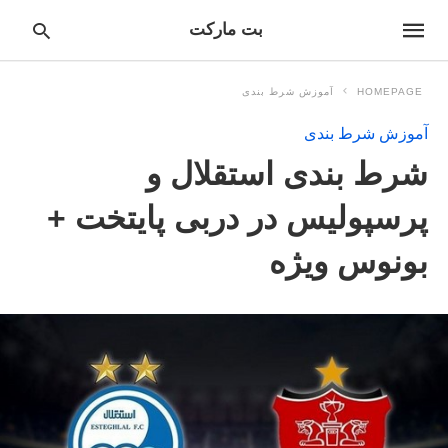
بت مارکت
HOMEPAGE
آموزش شرط بندی
آموزش شرط بندی
pe
شرط بندی استقلال و
ur
ch
ry
پرسپولیس در دربی پایتخت +
nd
it
بونوس ویژه
r: