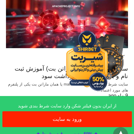
X
سایت معتبر شرط بندی
سایت Marathonbet (ماراتن بت) آموزش ثبت
نام و بررسی شرایط برداشت سود
سایت شرط بندی خارجی marathonbet یا همان ماراتن بت یکی از پلتفرم
های مورد اعتماد…
9 ماه ago
از ایران بدون فیلتر شکن وارد سایت شرط بندی شوید
ورود به سایت
x
All Rights Reserved
🔥 50% بونوس بی قید و شرط 🔥