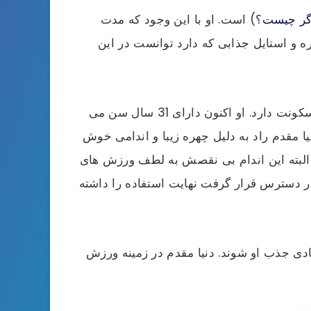
اگر چیست
؟) است. او با این وجود که مدت
ه و استایل جذابی که دارد توانست در این
این سوپر مدل ایرانی متولد 1 خرداد سال 1368 است، او در تهران به دنیا آمده است و اکنون هم در همان جا سکونت دارد. او اکنون دارای 31 سال سن می
ا مقدم راد به دلیل چهره زیبا و اندامی خوش
 البته این اندام بی نقصش به لطف ورزش های
در دسترس قرار گرفت نهایت استفاده را داشته
دی جذب او شوند. دنیا مقدم در زمینه ورزش