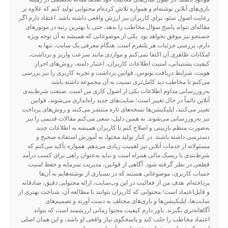
بازی‌های آنلاین نوشته‌ام و همواره تلاش کرده‌ام محتوایی تولید کنم که علاوه بر
رعایت اصول سئو، برای کاربران نیز ارزش واقعی داشته باشد. اعتقاد دارم اگر
مقاله‌ای نتواند پاسخ سؤال مخاطب را بدهد، حتی با بهترین رتبه در موتورهای
جستجو نیز موفق نخواهد بود. یکی از موضوعاتی که همیشه به آن توجه ویژه
دارم، بررسی جزئیات هر پلتفرم است. هنگام معرفی یک سایت، تنها به
امکانات ظاهری آن اکتفا نمی‌کنم و مواردی مانند سرعت واریز و برداشت،
کیفیت پشتیبانی، امنیت اطلاعات کاربران، اعتبار دامنه، روش‌های احراز
هویت، شرایط دریافت بونوس، قوانین برداشت و تجربه کاربری را نیز بررسی
می‌کنم تا مخاطب دید کامل‌تری نسبت به آن مجموعه داشته باشد.
به‌روزرسانی مداوم اطلاعات یکی از اصول کاری من است. صنعت شرط‌بندی
آنلاین دائماً در حال تغییر است؛ سایت‌های جدید راه‌اندازی می‌شوند، قوانین
تغییر می‌کنند، اپلیکیشن‌ها نسخه‌های تازه منتشر می‌کنند و روش‌های پرداخت
نیز به‌روزرسانی می‌شوند. به همین دلیل، سعی می‌کنم مقالات قدیمی را نیز
به‌صورت منظم بازبینی و اصلاح کنم تا کاربران همیشه به اطلاعات جدید
دسترسی داشته باشند. در کنار تولید محتوا، به آموزش استفاده صحیح و
مسئولانه از خدمات آنلاین نیز اهمیت زیادی می‌دهم. همواره تأکید می‌کنم که
شرط‌بندی با ریسک مالی همراه است و نباید به‌عنوان راهی برای کسب درآمد
قطعی در نظر گرفته شود. آگاهی از قوانین، مدیریت سرمایه و حفظ امنیت
حساب کاربری، موضوعاتی هستند که در بسیاری از نوشته‌هایم به آن‌ها
پرداخته‌ام. هدف من از فعالیت در این وب‌سایت، ارائه محتوایی دقیق، صادقانه
و قابل‌اعتماد است؛ محتوایی که کاربران بتوانند با مطالعه آن، شناخت بهتری از
سایت‌ها، اپلیکیشن‌ها و بازی‌های مختلف به دست آورند و تصمیم‌های
آگاهانه‌تری بگیرند. باور دارم کیفیت محتوا زمانی ارزشمند است که بتواند
اعتماد مخاطب را جلب کند و پاسخگوی نیاز واقعی او باشد، و این همان اصلی