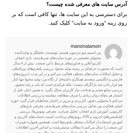
آدرس سایت های معرفی شده چیست؟
برای دسترسی به این سایت ها، تنها کافی است که بر
روی زینه “ورود به سایت” کلیک کنید.
manonatarson
من اسمم منو نترسون هستم؛ نویسنده، تحلیلگر و تولیدکننده
محتوای تخصصی در حوزه سایت‌های شرط‌بندی، بازی انفجار،
کازینو آنلاین و فناوری‌های مرتبط با این صنعت. بیش از ۸ سال
است که به‌صورت حرفه‌ای در زمینه تولید محتوا، بررسی پلتفرم‌های بین‌المللی
و تحلیل امکانات سایت‌های مختلف فعالیت می‌کنم و در این مدت با پروژه‌های
فارسی و انگلیسی متعددی همکاری داشته‌ام. از نگاه من، تولید محتوا تنها کنار
هم قرار دادن چند پاراگراف نیست؛ بلکه فرآیندی است که باید بر پایه تحقیق،
بررسی منابع معتبر و شناخت نیاز کاربران شکل بگیرد. به همین دلیل، قبل از
انتشار هر مقاله زمان زیادی را صرف مطالعه، مقایسه و بررسی اطلاعات
می‌کنم تا محتوایی دقیق، کاربردی و به‌روز در اختیار مخاطبان قرار گیرد. حوزه
اصلی فعالیت من شامل بررسی سایت‌های شرط‌بندی، معرفی بازی‌های
کازینویی، آموزش بازی انفجار، تحلیل ضرایب، معرفی بونوس‌ها، بررسی
اپلیکیشن‌های اندروید و iOS، روش‌های پرداخت، امنیت حساب‌های کاربری و
آموزش استفاده از امکانات مختلف پلتفرم‌ها است. همچنین همواره تغییرات
این صنعت را دنبال می‌کنم تا مطالب منتشرشده بر اساس آخرین اطلاعات
موجود باشند. در طول سال‌های فعالیت خود صدها مقاله تخصصی در زمینه