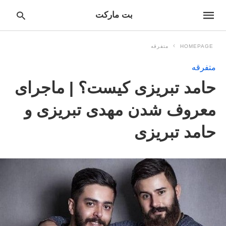
بت مارکت
HOMEPAGE
متفرقه
متفرقه
pe
حامد تبریزی کیست؟ | ماجرای
ur
ch
ry
معروف شدن مهدی تبریزی و
nd
it
حامد تبریزی
r: