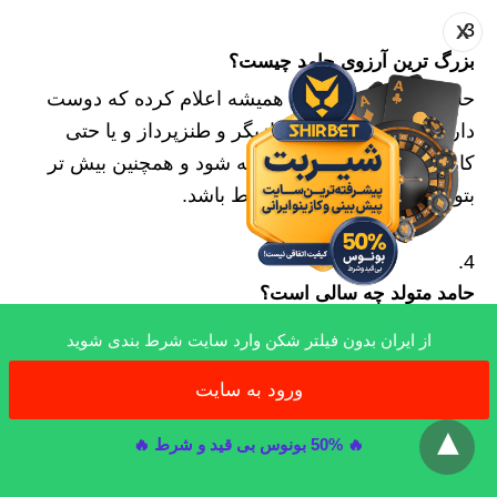
X
بزرگ ترین آرزوی حامد چیست؟
حامد در مصاحبه هایش همیشه اعلام کرده که دوست
دارد روزی به عنوان یک بازیگر و طنزپرداز و یا حتی
کارگردان کارهای طنز شناخته شود و همچنین بیش تر
بتواند با طرفدارانش در ارتباط باشد.
حامد متولد چه سالی است؟
حامد تبریزی متولد 30 تیر سال 1372 است.
از ایران بدون فیلتر شکن وارد سایت شرط بندی شوید
ورود به سایت
x
khodabamast
دارای مدرک مهندسی نرم افزار از دانشگاه شریف هستم. از
🔥 50% بونوس بی قید و شرط 🔥
سال 1394 به آموزش بازی های کازینویی و تحلیل سایت های
شرط بندی و البته الگوریتم های حاکم بر آن می پردازم.