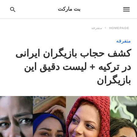
بت مارکت
HOMEPAGE
متفرقه
متفرقه
pe
کشف حجاب بازیگران ایرانی
ur
ch
ry
در ترکیه + لیست دقیق این
nd
it
بازیگران
r: