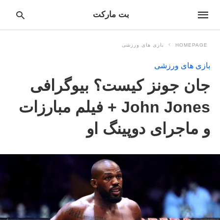
بت مارکت
HOMEPAGE
بازی های ورزشی
بازی های ورزشی
pe
جان جونز کیست؟ بیوگرافی
ur
ch
ry
John Jones + فیلم مبارزات
nd
it
و ماجرای دوپینگ او
r: