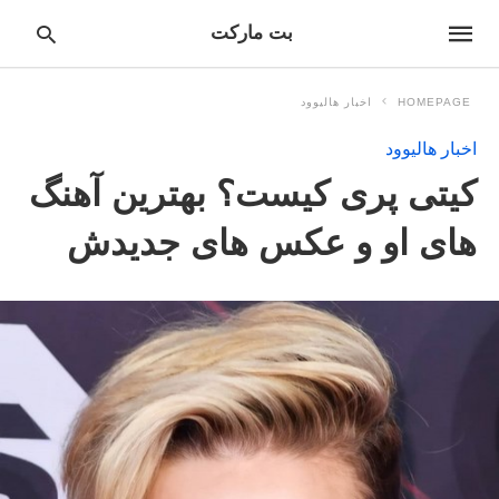
بت مارکت
HOMEPAGE
اخبار هالیوود
اخبار هالیوود
pe
کیتی پری کیست؟ بهترین آهنگ
ur
ch
ry
های او و عکس های جدیدش
nd
it
r: