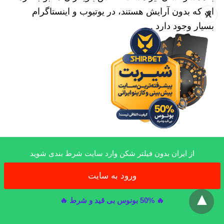
ای که بدون آرایش هستند، در یوتیوب و اینستاگرام
X
بسیار وجود دارد .
از ایران بدون فیلتر شکن وارد سایت شرط بندی شوید
ورود به سایت
x
رابطه های کراش های کره ای
چگونه
🔥 50% بونوس بی قید و شرط 🔥