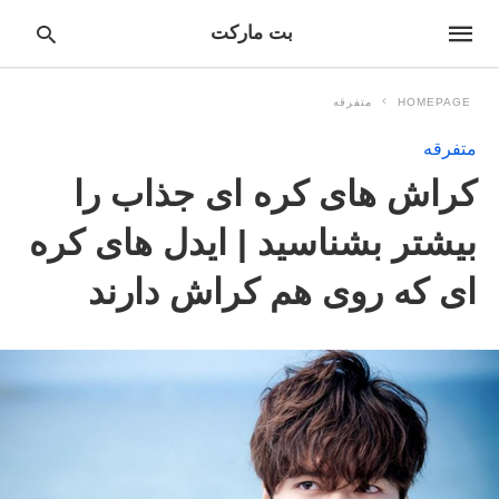
بت مارکت
HOMEPAGE
متفرقه
متفرقه
pe
کراش های کره ای جذاب را
ur
ch
ry
بیشتر بشناسید | ایدل های کره
nd
it
ای که روی هم کراش دارند
r: