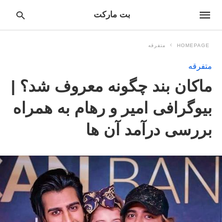
بت مارکت
HOMEPAGE
متفرقه
متفرقه
pe
ماکان بند چگونه معروف شد؟ |
ur
ch
ry
بیوگرافی امیر و رهام به همراه
nd
it
بررسی درآمد آن ها
r: