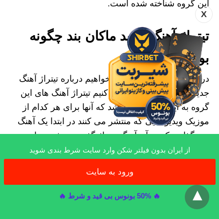
این گروه شناخته شده است.
X
تیتراژ آهنگ جدید ماکان بند چگونه
بود؟
در این قسمت از مقاله می خواهیم درباره تیتراژ آهنگ
جدید گروه ماکان بند صحبت کنیم تیتراژ آهنگ های این
گروه به این منظور می باشد که آنها برای هر کدام از
موزیک ویدیو هایی که منتشر می‌ کنند در ابتدا یک آهنگ
می گذارند که به آن آهنگ تیتراژ گفته می شود برای
مثال می توانیم به تیتراژ آهنگ جدید ماکان بند دلمو دزدید
از ایران بدون فیلتر شکن وارد سایت شرط بندی شوید
و آهنگ جدید ماکان بند دل ناز و آهنگ جدید ماکان بند
ورود به سایت
x
مادر اشاره کنیم.
🔥 50% بونوس بی قید و شرط 🔥