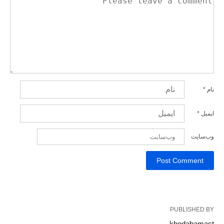
نام
*
ایمیل
*
وب‌سایت
PUBLISHED BY
khodabamast