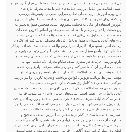
می‌کنم تا محتوایی دقیق، کاربردی و به‌روز در اختیار مخاطبان قرار گیرد. حوزه
اصلی فعالیت من شامل بررسی سایت‌های شرط‌بندی، معرفی بازی‌های
کازینویی، آموزش بازی انفجار، تحلیل ضرایب، معرفی بونوس‌ها، بررسی
اپلیکیشن‌های اندروید و iOS، روش‌های پرداخت، امنیت حساب‌های کاربری و
آموزش استفاده از امکانات مختلف پلتفرم‌ها است. همچنین همواره تغییرات
این صنعت را دنبال می‌کنم تا مطالب منتشرشده بر اساس آخرین اطلاعات
موجود باشند. در طول سال‌های فعالیت خود صدها مقاله تخصصی در زمینه
بازی‌های آنلاین نوشته‌ام و همواره تلاش کرده‌ام محتوایی تولید کنم که علاوه بر
رعایت اصول سئو، برای کاربران نیز ارزش واقعی داشته باشد. اعتقاد دارم اگر
مقاله‌ای نتواند پاسخ سؤال مخاطب را بدهد، حتی با بهترین رتبه در موتورهای
جستجو نیز موفق نخواهد بود. یکی از موضوعاتی که همیشه به آن توجه ویژه
دارم، بررسی جزئیات هر پلتفرم است. هنگام معرفی یک سایت، تنها به
امکانات ظاهری آن اکتفا نمی‌کنم و مواردی مانند سرعت واریز و برداشت،
کیفیت پشتیبانی، امنیت اطلاعات کاربران، اعتبار دامنه، روش‌های احراز
هویت، شرایط دریافت بونوس، قوانین برداشت و تجربه کاربری را نیز بررسی
می‌کنم تا مخاطب دید کامل‌تری نسبت به آن مجموعه داشته باشد.
به‌روزرسانی مداوم اطلاعات یکی از اصول کاری من است. صنعت شرط‌بندی
آنلاین دائماً در حال تغییر است؛ سایت‌های جدید راه‌اندازی می‌شوند، قوانین
تغییر می‌کنند، اپلیکیشن‌ها نسخه‌های تازه منتشر می‌کنند و روش‌های پرداخت
نیز به‌روزرسانی می‌شوند. به همین دلیل، سعی می‌کنم مقالات قدیمی را نیز
به‌صورت منظم بازبینی و اصلاح کنم تا کاربران همیشه به اطلاعات جدید
دسترسی داشته باشند. در کنار تولید محتوا، به آموزش استفاده صحیح و
مسئولانه از خدمات آنلاین نیز اهمیت زیادی می‌دهم. همواره تأکید می‌کنم که
شرط‌بندی با ریسک مالی همراه است و نباید به‌عنوان راهی برای کسب درآمد
قطعی در نظر گرفته شود. آگاهی از قوانین، مدیریت سرمایه و حفظ امنیت