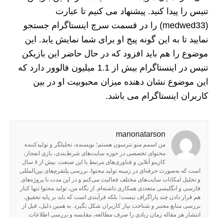
تنیس را پیدا کنید. پیشنهاد می‌ کنیم تا عبارت
(medwed33) را در قسمت سرچ اینستاگرام جستجو
نمایید تا به این گونه پیج او برای شما نمایش یابد. این
موضوع را هم باید افزود که در حال حاضر این بازیکن
تنیس در اینستاگرام بیش از 1.1 میلیون فالوور دارد که
این موضوع نشان دهنده میزان محبوبیت او در بین
کاربران اینستاگرام می‌ باشد.
manonatarson
من اسمم منو نترسون هستم؛ نویسنده، تحلیلگر و تولیدکننده
محتوای تخصصی در حوزه سایت‌های شرط‌بندی، بازی انفجار،
کازینو آنلاین و فناوری‌های مرتبط با این صنعت. بیش از ۸ سال
است که به‌صورت حرفه‌ای در زمینه تولید محتوا، بررسی پلتفرم‌های بین‌المللی
و تحلیل امکانات سایت‌های مختلف فعالیت می‌کنم و در این مدت با پروژه‌های
فارسی و انگلیسی متعددی همکاری داشته‌ام. از نگاه من، تولید محتوا تنها کنار
هم قرار دادن چند پاراگراف نیست؛ بلکه فرآیندی است که باید بر پایه تحقیق،
بررسی منابع معتبر و شناخت نیاز کاربران شکل بگیرد. به همین دلیل، قبل از
انتشار هر مقاله زمان زیادی را صرف مطالعه، مقایسه و بررسی اطلاعات