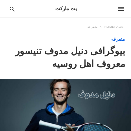
بت مارکت
HOMEPAGE
متفرقه
متفرقه
pe
بیوگرافی دنیل مدوف تنیسور
ur
ch
ry
معروف اهل روسیه
nd
it
r: