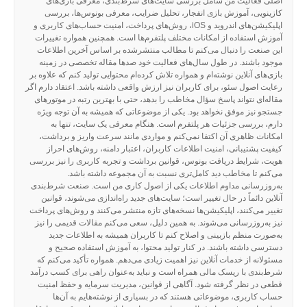
اصلی فعالیت من شامل بررسی سایت‌های شرط‌بندی، معرفی بازی‌های
کازینویی، آموزش بازی انفجار، تحلیل ضرایب، معرفی بونوس‌ها، بررسی
اپلیکیشن‌های اندروید و iOS، روش‌های پرداخت، امنیت حساب‌های کاربری و
آموزش استفاده از امکانات مختلف پلتفرم‌ها است. همچنین همواره تغییرات
این صنعت را دنبال می‌کنم تا مطالب منتشرشده بر اساس آخرین اطلاعات
موجود باشند. در طول سال‌های فعالیت خود صدها مقاله تخصصی در زمینه
بازی‌های آنلاین نوشته‌ام و همواره تلاش کرده‌ام محتوایی تولید کنم که علاوه بر
رعایت اصول سئو، برای کاربران نیز ارزش واقعی داشته باشد. اعتقاد دارم اگر
مقاله‌ای نتواند پاسخ سؤال مخاطب را بدهد، حتی با بهترین رتبه در موتورهای
جستجو نیز موفق نخواهد بود. یکی از موضوعاتی که همیشه به آن توجه ویژه
دارم، بررسی جزئیات هر پلتفرم است. هنگام معرفی یک سایت، تنها به
امکانات ظاهری آن اکتفا نمی‌کنم و مواردی مانند سرعت واریز و برداشت،
کیفیت پشتیبانی، امنیت اطلاعات کاربران، اعتبار دامنه، روش‌های احراز
هویت، شرایط دریافت بونوس، قوانین برداشت و تجربه کاربری را نیز بررسی
می‌کنم تا مخاطب دید کامل‌تری نسبت به آن مجموعه داشته باشد.
به‌روزرسانی مداوم اطلاعات یکی از اصول کاری من است. صنعت شرط‌بندی
آنلاین دائماً در حال تغییر است؛ سایت‌های جدید راه‌اندازی می‌شوند، قوانین
تغییر می‌کنند، اپلیکیشن‌ها نسخه‌های تازه منتشر می‌کنند و روش‌های پرداخت
نیز به‌روزرسانی می‌شوند. به همین دلیل، سعی می‌کنم مقالات قدیمی را نیز
به‌صورت منظم بازبینی و اصلاح کنم تا کاربران همیشه به اطلاعات جدید
دسترسی داشته باشند. در کنار تولید محتوا، به آموزش استفاده صحیح و
مسئولانه از خدمات آنلاین نیز اهمیت زیادی می‌دهم. همواره تأکید می‌کنم که
شرط‌بندی با ریسک مالی همراه است و نباید به‌عنوان راهی برای کسب درآمد
قطعی در نظر گرفته شود. آگاهی از قوانین، مدیریت سرمایه و حفظ امنیت
حساب کاربری، موضوعاتی هستند که در بسیاری از نوشته‌هایم به آن‌ها