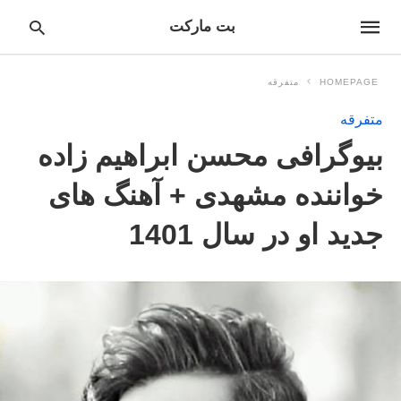
بت مارکت
HOMEPAGE
متفرقه
متفرقه
pe
بیوگرافی محسن ابراهیم زاده
ur
ch
ry
خواننده مشهدی + آهنگ های
nd
it
جدید او در سال 1401
r: