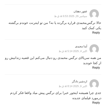
غفور دهقان
سپتامبر 26, 2025 at 6:53 ق.ظ
حالا نرگس‌محمدی قراره برگرده یا نه؟ من تو اینترنت خوندم برگشته
یکی کمک کنید
Reply
آیدا مجیدی
اکتبر 4, 2025 at 5:14 ق.ظ
من همه سریالای نرگس محمدی رو دنبال می‌کنم این قضیه زندانیش رو
از کجا خوندید
Reply
اردشیر دادگر
اکتبر 6, 2025 at 8:14 ق.ظ
جدی چرا همیشه اینجور خبرا برای نرگس پیش میاد واقعا فکر کردم
درمورد فیلمای جدیده
Reply