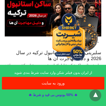
X
متفرقه
سلبریتی های ساکن استانبول ترکیه در سال
2026 و دلیل مهاجرت آن ها
سلبریتی های ساکن ترکیه شامل افراد مشهور و سرشناس کشور می باشد
که از کشور…
از ایران بدون فیلتر شکن وارد سایت شرط بندی شوید
3 هفته ago
ورود به سایت
x
🔥 50% بونوس بی قید و شرط 🔥