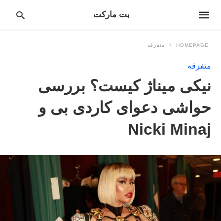
بت مارکت
HOMEPAGE
متفرقه
متفرقه
pe
نیکی میناژ کیست؟ بررسی
ur
ch
ry
حواشی دعوای کاردی بی و
nd
it
r:
Nicki Minaj