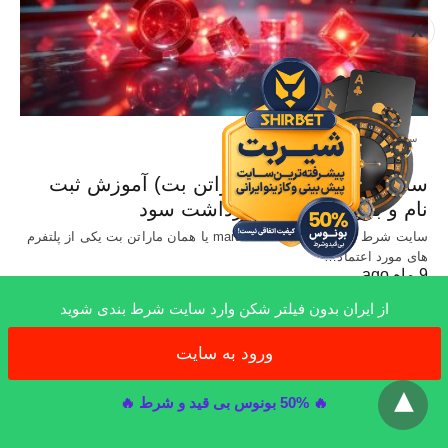
X
سایت معتبر شرط بندی
سایت Marathonbet (ماراتن بت) آموزش ثبت
نام و بررسی شرایط برداشت سود
سایت شرط بندی خارجی marathonbet یا همان ماراتن بت یکی از پلتفرم
های مورد اعتماد…
9 ماه ago
از ایران بدون فیلتر شکن وارد سایت شرط بندی شوید
ورود به سایت
x
All Rights Reserved
🔥 50% بونوس بی قید و شرط 🔥