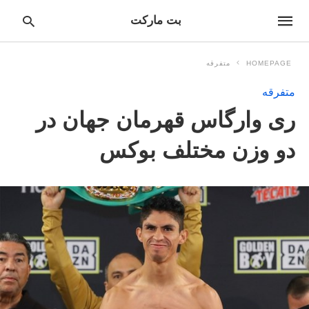
بت مارکت
HOMEPAGE
متفرقه
متفرقه
pe
ری وارگاس قهرمان جهان در
ur
ch
ry
دو وزن مختلف بوکس
nd
it
r: