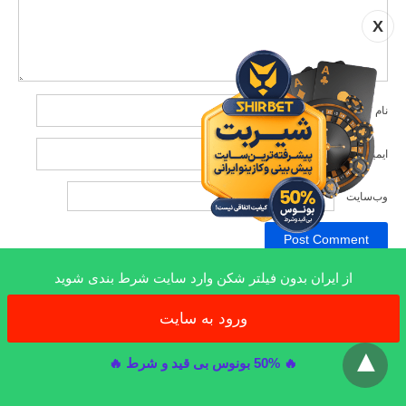
X
نام
*
ایمیل
*
وب‌سایت
از ایران بدون فیلتر شکن وارد سایت شرط بندی شوید
ورود به سایت
x
PUBLISHED BY
khodabamast
🔥 50% بونوس بی قید و شرط 🔥