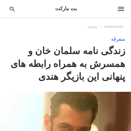
بت مارکت
HOMEPAGE
متفرقه
متفرقه
pe
زندگی نامه سلمان خان و
ur
ch
ry
همسرش به همراه رابطه های
nd
it
پنهانی این بازیگر هندی
r: