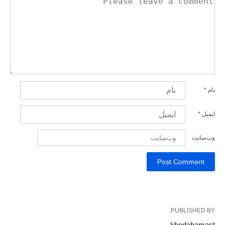
نام
*
ایمیل
*
وب‌سایت
PUBLISHED BY
khodabamast