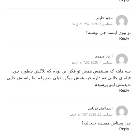
مجید خلیلی
سپتامبر 4, 2025 at 7:57 ق.ظ
تو بیوی اینستا چی نوشته؟
Reply
آریانا صمدی
سپتامبر 4, 2025 at 7:57 ق.ظ
سه ماهه که میبینمش همش تو فکر این بودم که بلاگش چطوره چون
فیلمای جالبی هم داره خبه همش میگن خیلی معروفه اما راستش جایی
ندیدمش اینو پرسیدم
Reply
اسماعیل قربانی
سپتامبر 11, 2025 at 7:57 ق.ظ
چرا پستاش همیشه جنجالیه؟
Reply