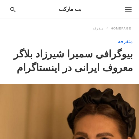
بت مارکت
HOMEPAGE
متفرقه
متفرقه
pe
بیوگرافی سمیرا شیرزاد بلاگر
ur
ch
ry
معروف ایرانی در اینستاگرام
nd
it
r: