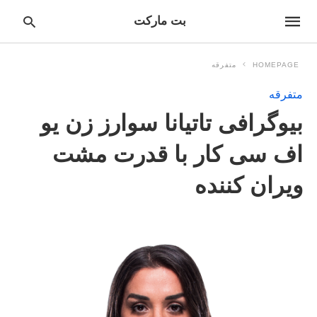
بت مارکت
HOMEPAGE
متفرقه
متفرقه
pe
بیوگرافی تاتیانا سوارز زن یو
ur
ch
ry
اف سی کار با قدرت مشت
nd
it
ویران کننده
r: