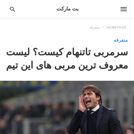
بت مارکت
HOMEPAGE
متفرقه
متفرقه
pe
سرمربی تاتنهام کیست؟ لیست
ur
ch
ry
معروف ترین مربی های این تیم
nd
it
r: