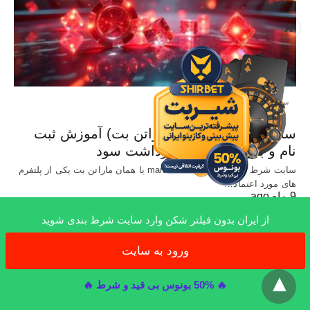
X
سایت معتبر شرط بندی
سایت Marathonbet (ماراتن بت) آموزش ثبت
نام و بررسی شرایط برداشت سود
سایت شرط بندی خارجی marathonbet یا همان ماراتن بت یکی از پلتفرم
های مورد اعتماد…
9 ماه ago
از ایران بدون فیلتر شکن وارد سایت شرط بندی شوید
ورود به سایت
x
All Rights Reserved
🔥 50% بونوس بی قید و شرط 🔥