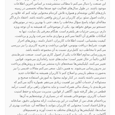
این صنعت را دنبال می‌کنم تا مطالب منتشرشده بر اساس آخرین اطلاعات
موجود باشند. در طول سال‌های فعالیت خود صدها مقاله تخصصی در زمینه
بازی‌های آنلاین نوشته‌ام و همواره تلاش کرده‌ام محتوایی تولید کنم که علاوه بر
رعایت اصول سئو، برای کاربران نیز ارزش واقعی داشته باشد. اعتقاد دارم اگر
مقاله‌ای نتواند پاسخ سؤال مخاطب را بدهد، حتی با بهترین رتبه در موتورهای
جستجو نیز موفق نخواهد بود. یکی از موضوعاتی که همیشه به آن توجه ویژه
دارم، بررسی جزئیات هر پلتفرم است. هنگام معرفی یک سایت، تنها به
امکانات ظاهری آن اکتفا نمی‌کنم و مواردی مانند سرعت واریز و برداشت،
کیفیت پشتیبانی، امنیت اطلاعات کاربران، اعتبار دامنه، روش‌های احراز
هویت، شرایط دریافت بونوس، قوانین برداشت و تجربه کاربری را نیز بررسی
می‌کنم تا مخاطب دید کامل‌تری نسبت به آن مجموعه داشته باشد.
به‌روزرسانی مداوم اطلاعات یکی از اصول کاری من است. صنعت شرط‌بندی
آنلاین دائماً در حال تغییر است؛ سایت‌های جدید راه‌اندازی می‌شوند، قوانین
تغییر می‌کنند، اپلیکیشن‌ها نسخه‌های تازه منتشر می‌کنند و روش‌های پرداخت
نیز به‌روزرسانی می‌شوند. به همین دلیل، سعی می‌کنم مقالات قدیمی را نیز
به‌صورت منظم بازبینی و اصلاح کنم تا کاربران همیشه به اطلاعات جدید
دسترسی داشته باشند. در کنار تولید محتوا، به آموزش استفاده صحیح و
مسئولانه از خدمات آنلاین نیز اهمیت زیادی می‌دهم. همواره تأکید می‌کنم که
شرط‌بندی با ریسک مالی همراه است و نباید به‌عنوان راهی برای کسب درآمد
قطعی در نظر گرفته شود. آگاهی از قوانین، مدیریت سرمایه و حفظ امنیت
حساب کاربری، موضوعاتی هستند که در بسیاری از نوشته‌هایم به آن‌ها
پرداخته‌ام. هدف من از فعالیت در این وب‌سایت، ارائه محتوایی دقیق، صادقانه
و قابل‌اعتماد است؛ محتوایی که کاربران بتوانند با مطالعه آن، شناخت بهتری از
سایت‌ها، اپلیکیشن‌ها و بازی‌های مختلف به دست آورند و تصمیم‌های
آگاهانه‌تری بگیرند. باور دارم کیفیت محتوا زمانی ارزشمند است که بتواند