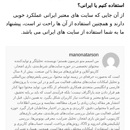
استفاده کنیم یا ایرانی؟
از آن جایی که سایت های معتبر ایرانی عملکرد خوبی
دارند و همچنین استفاده از آن ها راحت تر است، پیشنهاد
ما به شما استفاده از سایت های ایرانی می باشد.
manonatarson
من اسمم منو نترسون هستم؛ نویسنده، تحلیلگر و تولیدکننده
محتوای تخصصی در حوزه سایت‌های شرط‌بندی، بازی انفجار،
کازینو آنلاین و فناوری‌های مرتبط با این صنعت. بیش از ۸ سال
است که به‌صورت حرفه‌ای در زمینه تولید محتوا، بررسی پلتفرم‌های بین‌المللی
و تحلیل امکانات سایت‌های مختلف فعالیت می‌کنم و در این مدت با پروژه‌های
فارسی و انگلیسی متعددی همکاری داشته‌ام. از نگاه من، تولید محتوا تنها کنار
هم قرار دادن چند پاراگراف نیست؛ بلکه فرآیندی است که باید بر پایه تحقیق،
بررسی منابع معتبر و شناخت نیاز کاربران شکل بگیرد. به همین دلیل، قبل از
انتشار هر مقاله زمان زیادی را صرف مطالعه، مقایسه و بررسی اطلاعات
می‌کنم تا محتوایی دقیق، کاربردی و به‌روز در اختیار مخاطبان قرار گیرد. حوزه
اصلی فعالیت من شامل بررسی سایت‌های شرط‌بندی، معرفی بازی‌های
کازینویی، آموزش بازی انفجار، تحلیل ضرایب، معرفی بونوس‌ها، بررسی
اپلیکیشن‌های اندروید و iOS، روش‌های پرداخت، امنیت حساب‌های کاربری و
آموزش استفاده از امکانات مختلف پلتفرم‌ها است. همچنین همواره تغییرات