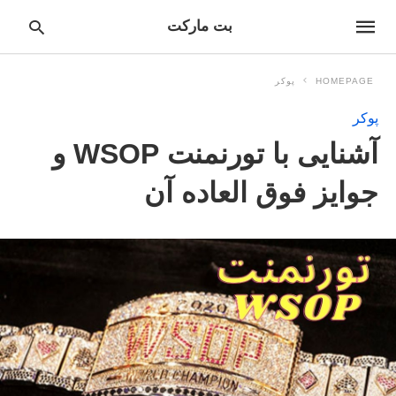
بت مارکت
HOMEPAGE
پوکر
پوکر
pe
آشنایی با تورنمنت WSOP و
ur
ch
ry
جوایز فوق العاده آن
nd
it
r: