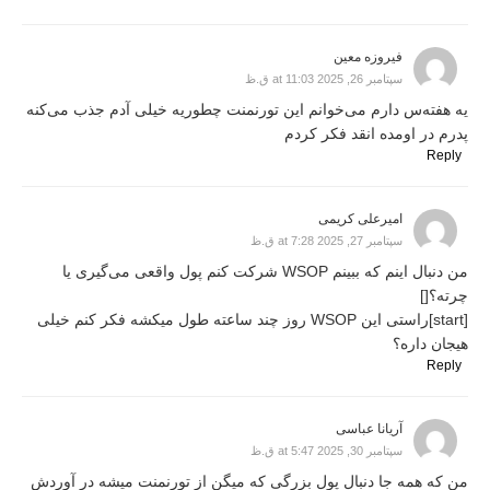
فیروزه معین
سپتامبر 26, 2025 at 11:03 ق.ظ
یه هفته‌س دارم می‌خوانم این تورنمنت چطوریه خیلی آدم جذب می‌کنه
پدرم در اومده انقد فکر کردم
Reply
امیرعلی کریمی
سپتامبر 27, 2025 at 7:28 ق.ظ
من دنبال اینم که ببینم WSOP شرکت کنم پول واقعی می‌گیری یا
چرته؟[]
[start]راستی این WSOP روز چند ساعته طول میکشه فکر کنم خیلی
هیجان داره؟
Reply
آریانا عباسی
سپتامبر 30, 2025 at 5:47 ق.ظ
من که همه جا دنبال پول بزرگی که میگن از تورنمنت میشه در آوردش