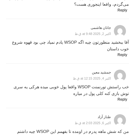
می‌گردم، واقعا اینجوری هست؟
Reply
جانان هاشمی
اکتبر 2, 2025 at 9:48 ق.ظ
آقا ببخشید منظورتون چیه اگه WSOP یادم نمیاد چی بود قهوه شروع
خوب داستان
Reply
جمشید معین
اکتبر 4, 2025 at 12:15 ق.ظ
خب راستش تورنمنت WSOP واقعا پول خوبی میده هرکی یه سری
توش بازی کنه کلی پول در میاره
Reply
طناز آزاد
اکتبر 6, 2025 at 2:03 ق.ظ
من که شش ماهه پدرم در اومده تا بفهمم این WSOP چیه داشتم