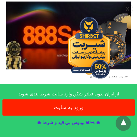
X
سایت معتبر شرط بندی
ثبت نام در 888Sport سایت تخصصی پیش بینی +
از ایران بدون فیلتر شکن وارد سایت شرط بندی شوید
آموزش شرط بندی هدفمند
سایت پیش بینی معتبر 888Sport آماده ارائه خدمت به تمام کاربران جهان
ورود به سایت
x
از طریق عرضه…
9 ماه ago
🔥 50% بونوس بی قید و شرط 🔥