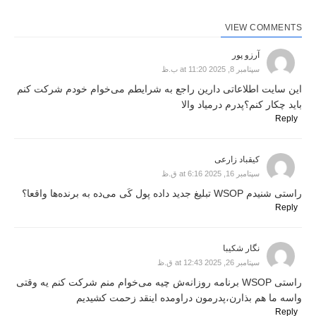
VIEW COMMENTS
آرزو پور
سپتامبر 8, 2025 at 11:20 ب.ظ
این سایت اطلاعاتی دارین راجع به شرایطم می‌خوام خودم شرکت کنم
باید چکار کنم؟پدرم درمیاد والا
Reply
کیقباد زارعی
سپتامبر 16, 2025 at 6:16 ق.ظ
راستی شنیدم WSOP تبلیغ جدید داده پول کَی می‌ده به برنده‌ها واقعا؟
Reply
نگار شکیبا
سپتامبر 26, 2025 at 12:43 ق.ظ
راستی WSOP برنامه روزانه‌ش چیه می‌خوام منم شرکت کنم یه وقتی
واسه ما هم بذارن،پدرمون دراومده اینقد زحمت کشیدیم
Reply