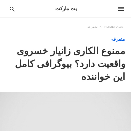
بت مارکت
HOMEPAGE
متفرقه
متفرقه
pe
ممنوع الکاری زانیار خسروی
ur
ch
ry
واقعیت دارد؟ بیوگرافی کامل
nd
it
این خواننده
r: