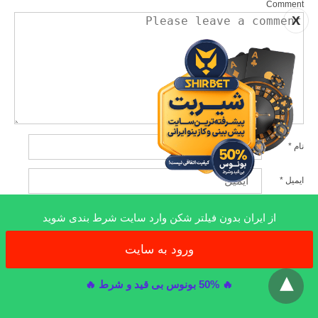
Comment
X
نام
*
ایمیل
*
وب‌سایت
از ایران بدون فیلتر شکن وارد سایت شرط بندی شوید
ورود به سایت
x
🔥 50% بونوس بی قید و شرط 🔥
PUBLISHED BY