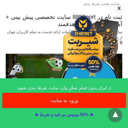
سایت معتبر شرط بندی
X
ثبت نام در 888Sport سایت تخصصی پیش بینی +
آموزش شرط بندی هدفمند
سایت پیش بینی معتبر 888Sport آماده ارائه خدمت به تمام کاربران جهان
از طریق عرضه…
9 ماه ago
از ایران بدون فیلتر شکن وارد سایت شرط بندی شوید
ورود به سایت
x
🔥 50% بونوس بی قید و شرط 🔥
بازی های ورزشی