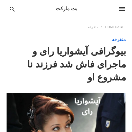
بت مارکت
HOMEPAGE
متفرقه
متفرقه
pe
بیوگرافی آیشواریا رای و
ur
ch
ry
ماجرای فاش شد فرزند نا
nd
it
مشروع او
r: