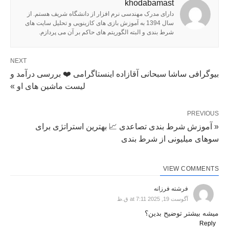
khodabamast
دارای مدرک مهندسی نرم افزار از دانشگاه شریف هستم. از
سال 1394 به آموزش بازی های کازینویی و تحلیل سایت های
شرط بندی و البته الگوریتم های حاکم بر آن می پردازم.
NEXT
بیوگرافی ساشا سبحانی آقازاده اینستاگرامی ❤️ بررسی درآمد و
لیست ماشین های او »
PREVIOUS
« آموزش شرط بندی تصاعدی 📈 بهترین استراتژی برای
سوهای میلیونی از شرط بندی
VIEW COMMENTS
فرشته فرزانه
آگوست 19, 2025 at 7:11 ق.ظ
میشه بیشتر توضیح بدین؟
Reply