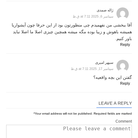
ژاله صمدی
سپتامبر 6, 2025 at 7:11 ق.ظ
آقا ببخشی من نفهمیدم چی منظورتون بود از این حرفا چون آیشواریا
همیشه باهوش و زیبا بوده مگه میشه همچین چیزی اصلا ما اصلا نباید
باور کنیم.
Reply
سپهر امیری
سپتامبر 17, 2025 at 7:11 ق.ظ
گفتن این بچه واقعیه؟
Reply
LEAVE A REPLY
*
Your email address will not be published.
Required fields are marked
Comment