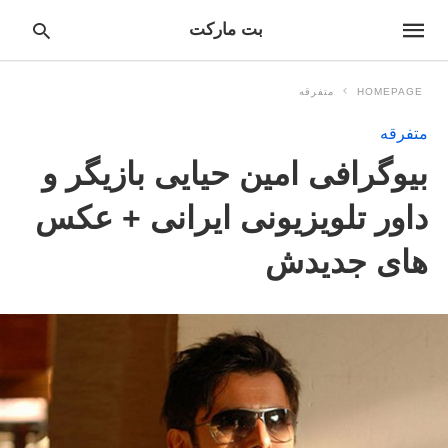
بت مارکت
HOMEPAGE
متفرقه
متفرقه
pe
بیوگرافی امین حیایی بازیگر و
ur
ch
ry
داور تلویزیونی ایرانی + عکس
nd
it
های جدیدش
r: