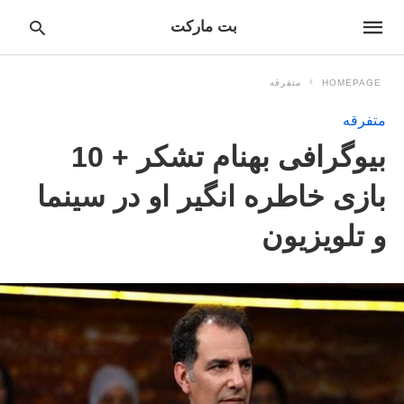
بت مارکت
HOMEPAGE
متفرقه
متفرقه
pe
بیوگرافی بهنام تشکر + 10
ur
ch
ry
بازی خاطره انگیر او در سینما
nd
it
و تلویزیون
r: