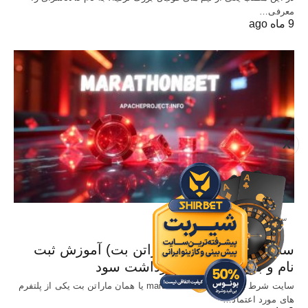
معرفی…
9 ماه ago
X
سایت معتبر شرط بندی
سایت Marathonbet (ماراتن بت) آموزش ثبت
نام و بررسی شرایط برداشت سود
سایت شرط بندی خارجی marathonbet یا همان ماراتن بت یکی از پلتفرم
های مورد اعتماد…