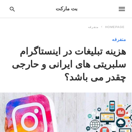
بت مارکت
HOMEPAGE
متفرقه
متفرقه
pe
هزینه تبلیغات در اینستاگرام
ur
ch
ry
سلبریتی های ایرانی و حارجی
nd
it
چقدر می باشد؟
r: