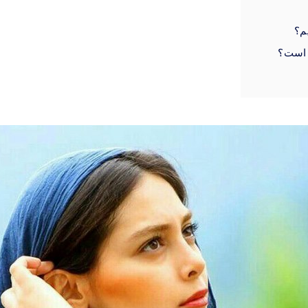
م؟
ه است؟